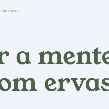
s com ervas
r a ment
com erva