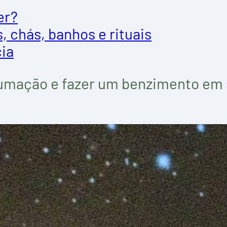
er?
 chás, banhos e rituais
cia
fumação e fazer um benzimento em s