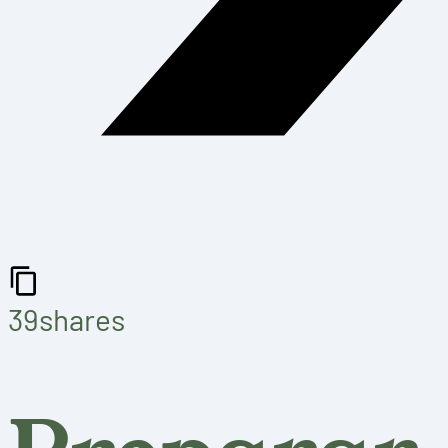
39
shares