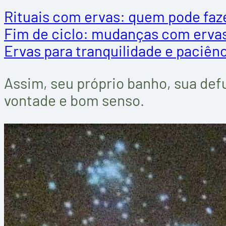
Rituais com ervas: quem pode faz
Fim de ciclo: mudanças com ervas,
Ervas para tranquilidade e paciên
Assim, seu próprio banho, sua de
vontade e bom senso.