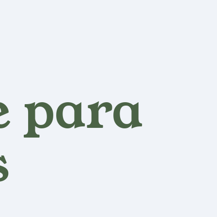
e para
s