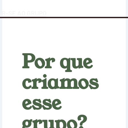
R-SE AO GRUPO
Por que
criamos
esse
grupo?