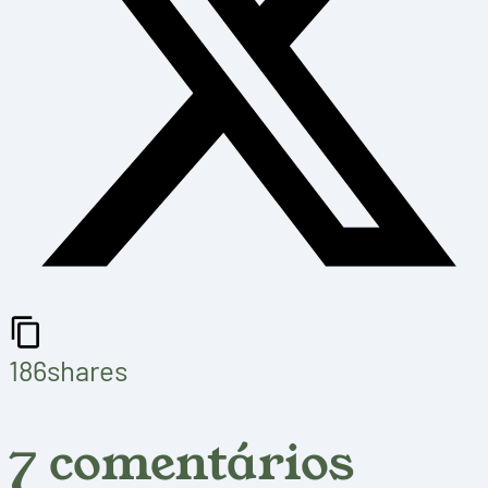
186
shares
7 comentários