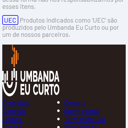
esses itens.
UEC
Produtos indicados como ‘UEC’ são
produzidos pelo Umbanda Eu Curto ou por
um de nossos parceiros.
Consultas
Contato
Conexão
Quem somos
Leitura
Termos de Uso
Cursos
Privacidade