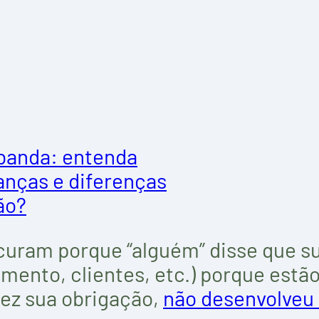
banda: entenda
anças e diferenças
ão?
ocuram porque “alguém” disse que s
namento, clientes, etc.) porque est
fez sua obrigação,
não desenvolveu