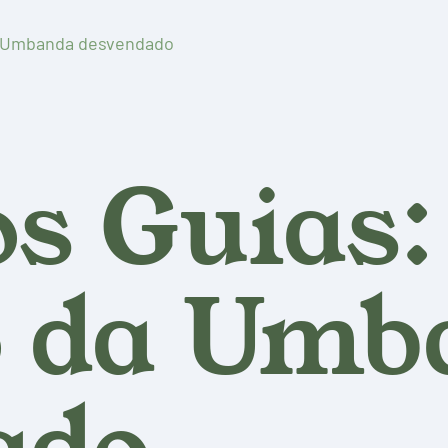
a Umbanda desvendado
os Guias:
 da Umb