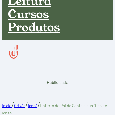
Leitura
Cursos
Produtos
Publicidade
/
/
/
Início
Orixás
Iansã
Enterro do Pai de Santo e sua filha de
Iansã