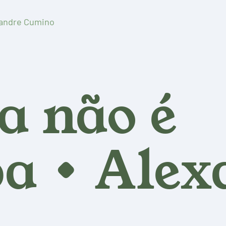
andre Cumino
 não é
 • Alex