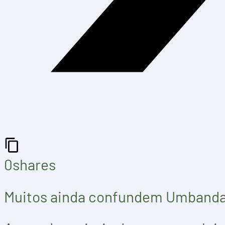
0
shares
Muitos ainda confundem Umband