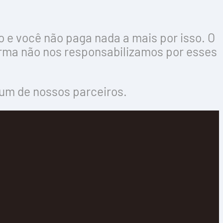
e você não paga nada a mais por isso. O
orma não nos responsabilizamos por esses
um de nossos parceiros.