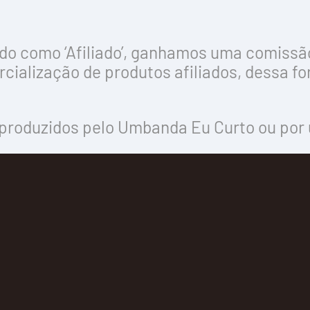
o como ‘Afiliado’, ganhamos uma comissão 
cialização de produtos afiliados, dessa f
produzidos pelo Umbanda Eu Curto ou por 