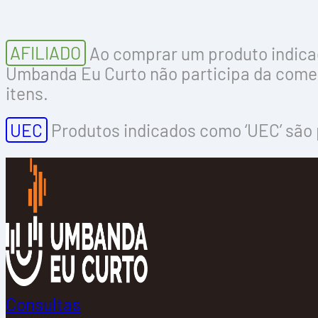
AFILIADO
Ao comprar um produto indicad
Umbanda Eu Curto não participa da comer
itens.
UEC
Produtos indicados como ‘UEC’ são 
Consultas