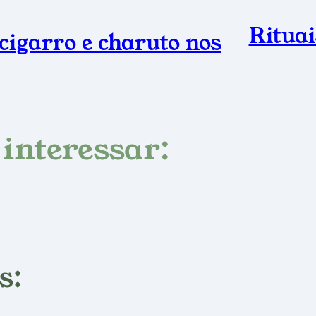
Ritua
cigarro e charuto nos
interessar:
s: