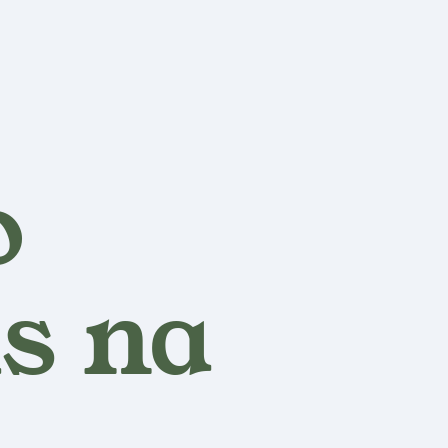
o
is na