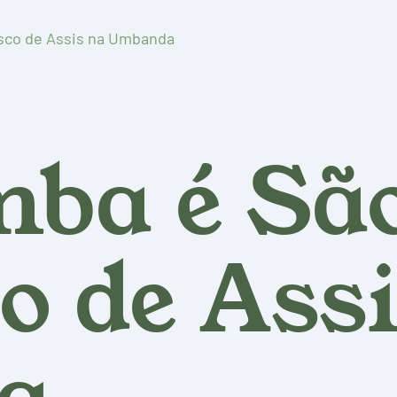
sco de Assis na Umbanda
ba é Sã
o de Ass