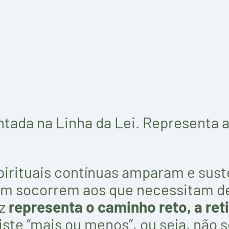
ntada na Linha da Lei. Representa 
spirituais contínuas amparam e sus
ém socorrem aos que necessitam des
ez
representa o caminho reto, a reti
iste “mais ou menos”, ou seja, não 