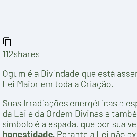
112
shares
Ogum é a Divindade que está asse
Lei Maior em toda a Criação.
Suas Irradiações energéticas e e
da Lei e da Ordem Divinas e tamb
símbolo é a espada, que por sua v
honestidade.
Perante a Lei não ex