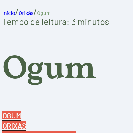
/
/
Início
Orixás
Ogum
Tempo de leitura: 3 minutos
Ogum
OGUM
ORIXÁS