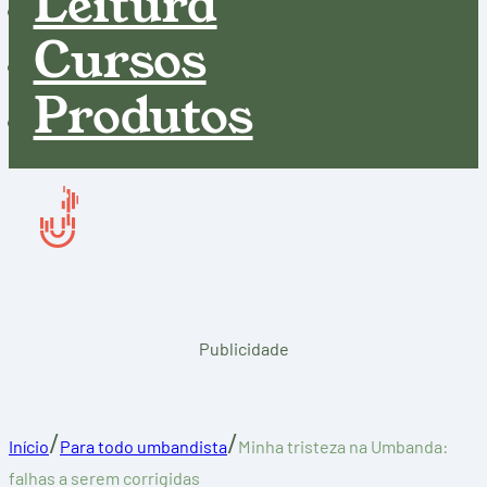
Leitura
Cursos
Produtos
Publicidade
/
/
Início
Para todo umbandista
Minha tristeza na Umbanda:
falhas a serem corrigidas