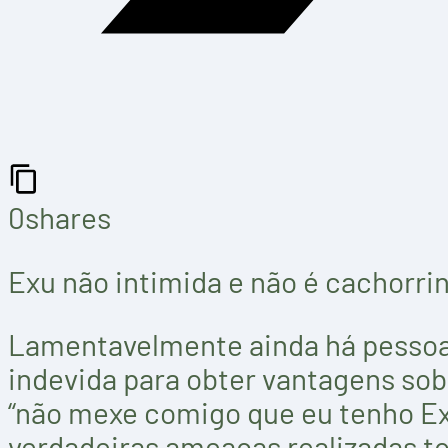
0
shares
Exu não intimida e não é cachorri
Lamentavelmente ainda há pessoas
indevida para obter vantagens sobr
“não mexe comigo que eu tenho Exu
verdadeiras ameaças realizadas 