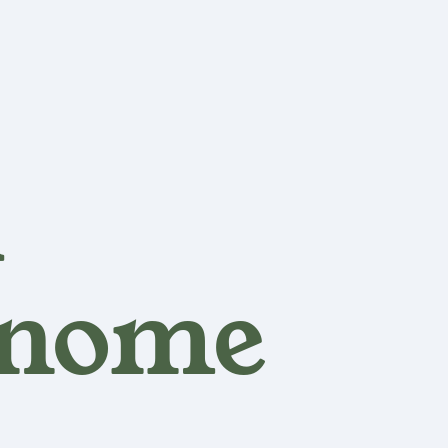
a
 nome