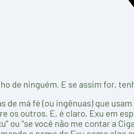
nho de ninguém. E se assim for, ten
 de má fé (ou ingênuas) que usam
e os outros. E, é claro, Exu em espe
” ou “se você não me contar a Ciga
tomando o nome de Exu como algo 