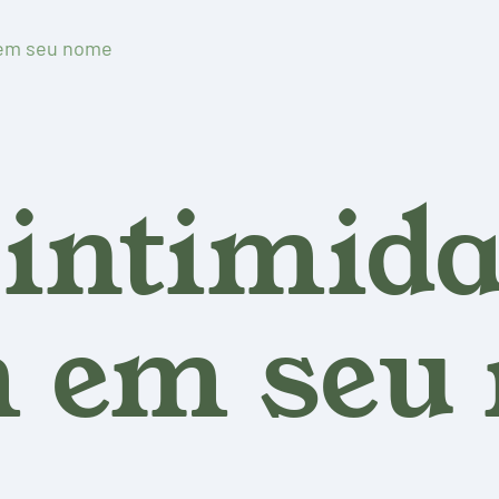
 em seu nome
 intimid
 em seu