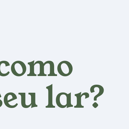
 como
seu lar?