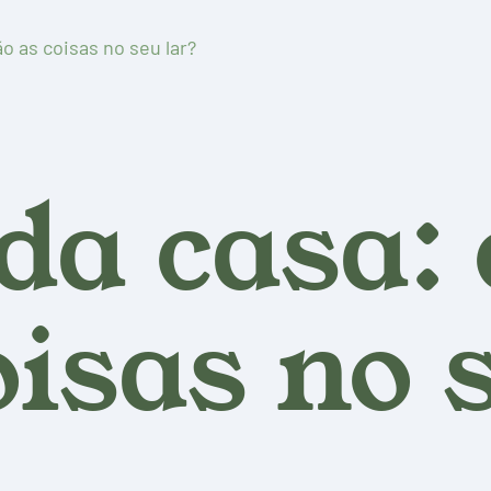
o as coisas no seu lar?
da casa:
oisas no 