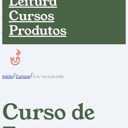
Leitura
Cursos
Produtos
/
/
Início
Cursos
Exu na sua vida
Curso de