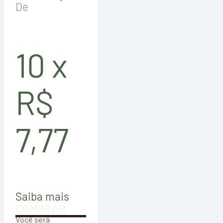
De
10 x
R$
7,77
Saiba mais
COMPRAR
Você será