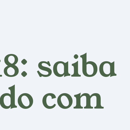
8: saiba
rdo com