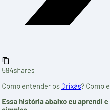
594
shares
Como entender os
Orixás
? Como e
Essa história abaixo eu aprendi
simples.