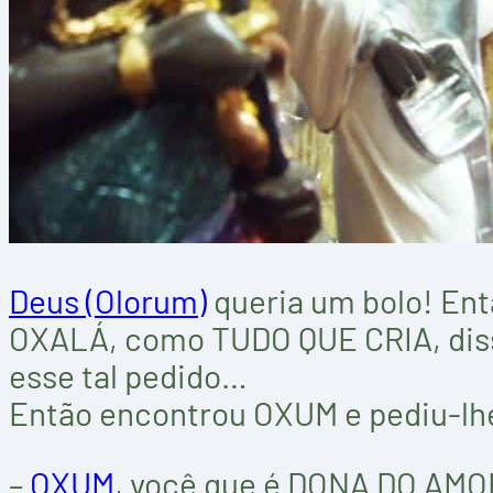
Deus (Olorum)
queria um bolo! Ent
OXALÁ, como TUDO QUE CRIA, disse
esse tal pedido…
Então encontrou OXUM e pediu-lh
–
OXUM
, você que é DONA DO AM