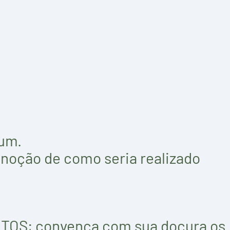
um.
noção de como seria realizado
TOS; convença com sua doçura os