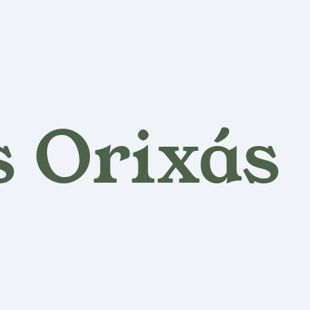
s Orixás
?