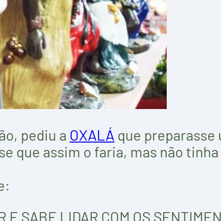
ão, pediu a
OXALÁ
que preparasse 
 que assim o faria, mas não tinha 
e:
OR E SABE LIDAR COM OS SENTIMEN