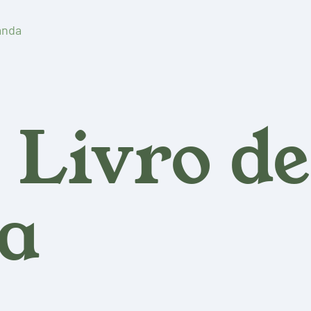
anda
 Livro de
a