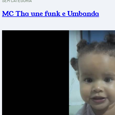
SEM CATEGORIA
MC Tha une funk e Umbanda