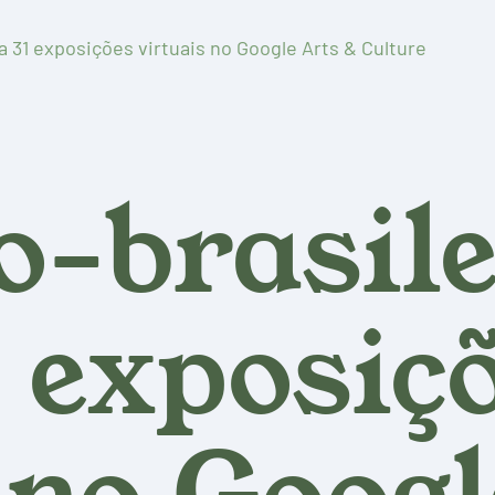
a 31 exposições virtuais no Google Arts & Culture
o-brasil
 exposiç