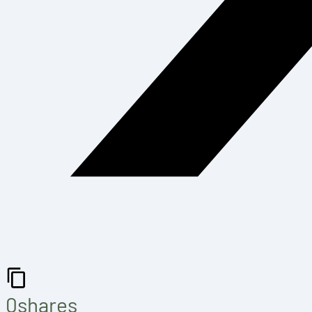
0
shares