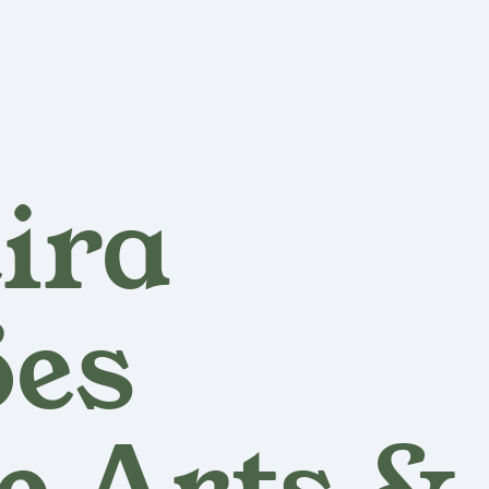
eira
ões