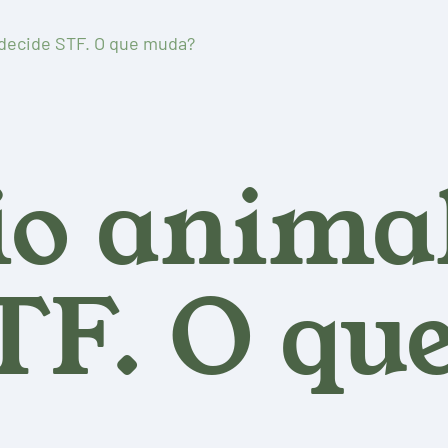
, decide STF. O que muda?
io animal
STF. O qu