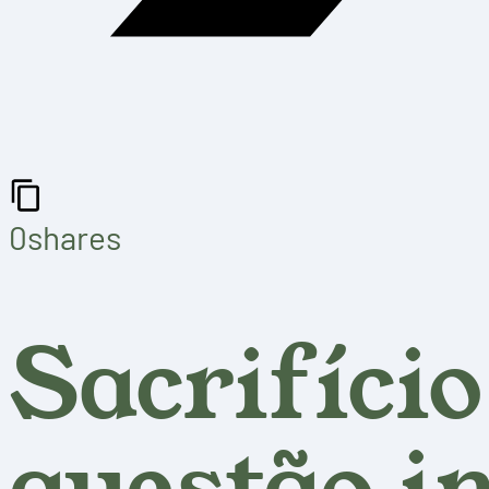
0
shares
Sacrifíci
questão i