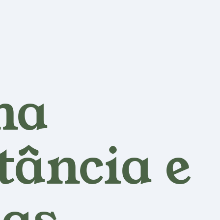
na
ância e